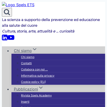
Salta
al
contenuto
La scienza a supporto della prevenzione ed educazione
alla salute del cuore
Cultura, storia, arte, attualità e ... curiosità
Chi siamo
Chi siamo
Contatti
Collabora con noi …
Informativa sulla privacy
Cookie policy (EU)
Pubblicazioni
Rivista Spels Academy
Inserti