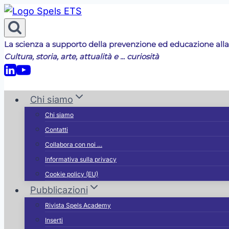
Salta
al
contenuto
La scienza a supporto della prevenzione ed educazione alla
Cultura, storia, arte, attualità e ... curiosità
Chi siamo
Chi siamo
Contatti
Collabora con noi …
Informativa sulla privacy
Cookie policy (EU)
Pubblicazioni
Rivista Spels Academy
Inserti