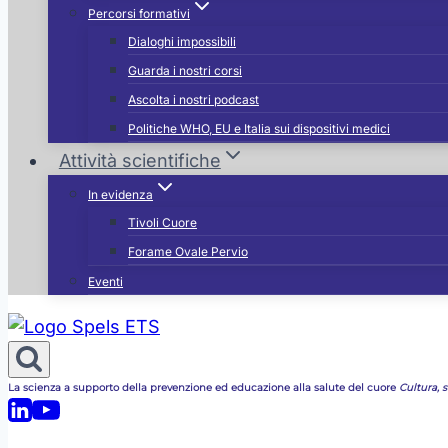
Percorsi formativi
Dialoghi impossibili
Guarda i nostri corsi
Ascolta i nostri podcast
Politiche WHO, EU e Italia sui dispositivi medici
Attività scientifiche
In evidenza
Tivoli Cuore
Forame Ovale Pervio
Eventi
La scienza a supporto della prevenzione ed educazione alla salute del cuore
Cultura, st