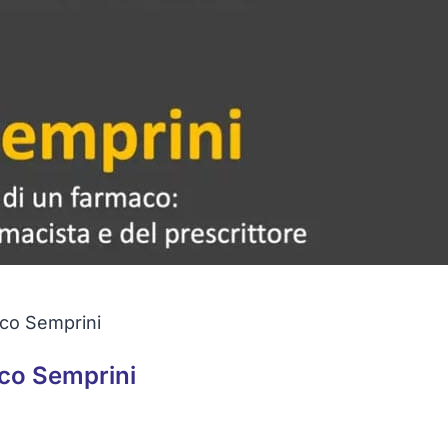
rco Semprini
rco Semprini