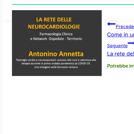
Navigazione
Precede
articoli
Come in u
Seguente
La rete de
Potrebbe in