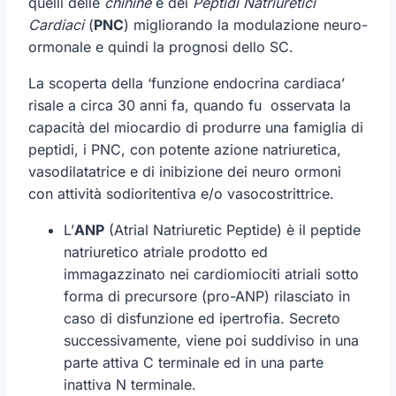
quelli delle
chinine
e dei
Peptidi Natriuretici
Cardiaci
(
PNC
) migliorando la modulazione neuro-
ormonale e quindi la prognosi dello SC.
La scoperta della ‘funzione endocrina cardiaca’
risale a circa 30 anni fa, quando fu osservata la
capacità del miocardio di produrre una famiglia di
peptidi, i PNC, con potente azione natriuretica,
vasodilatatrice e di inibizione dei neuro ormoni
con attività sodioritentiva e/o vasocostrittrice.
L’
ANP
(Atrial Natriuretic Peptide) è il peptide
natriuretico atriale prodotto ed
immagazzinato nei cardiomiociti atriali sotto
forma di precursore (pro-ANP) rilasciato in
caso di disfunzione ed ipertrofia. Secreto
successivamente, viene poi suddiviso in una
parte attiva C terminale ed in una parte
inattiva N terminale.