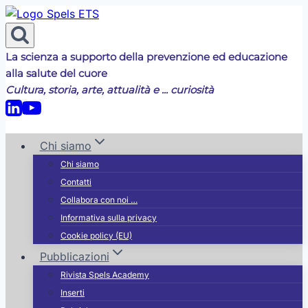
Salta
al
contenuto
La scienza a supporto della prevenzione ed educazione
alla salute del cuore
Cultura, storia, arte, attualità e ... curiosità
Chi siamo
Chi siamo
Contatti
Collabora con noi …
Informativa sulla privacy
Cookie policy (EU)
Pubblicazioni
Rivista Spels Academy
Inserti