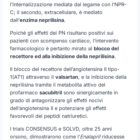
l’internalizzazione mediata dal legame con l’NPR-
C; il secondo, extracellulare, è mediato
dall’
enzima neprilisina
.
Poiché gli effetti dei PN risultano positivi sui
pazienti con scompenso cardiaco, l’intervento
farmacologico è pertanto mirato al
blocco del
recettore ed alla inibizione della neprilisina
.
Il blocco del recettore dell’angiotensina II tipo-
1(AT1) attraverso il
valsartan
, e la inibizione della
neprilisina tramite il metabolita attivo del
profarmaco
sacubitril
sono sinergicamente in
grado di antagonizzare gli effetti nocivi
dell’angiotensina II e potenziare gli effetti
favorevoli dei peptidi natriuretici.
I trials CONSENSUS e SOLVD, oltre 25 anni
orsono, dimostrarono come l’
Enalapril
riducesse