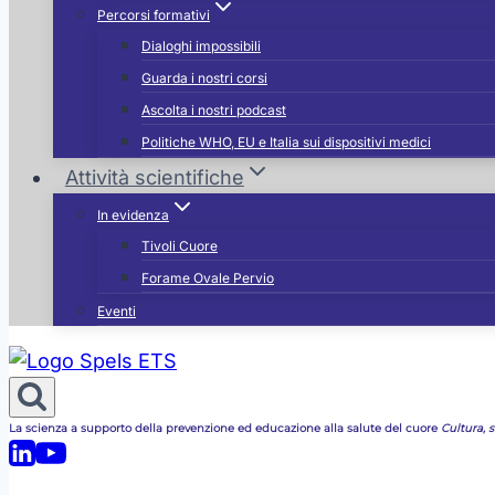
Percorsi formativi
Dialoghi impossibili
Guarda i nostri corsi
Ascolta i nostri podcast
Politiche WHO, EU e Italia sui dispositivi medici
Attività scientifiche
In evidenza
Tivoli Cuore
Forame Ovale Pervio
Eventi
La scienza a supporto della prevenzione ed educazione alla salute del cuore
Cultura, st