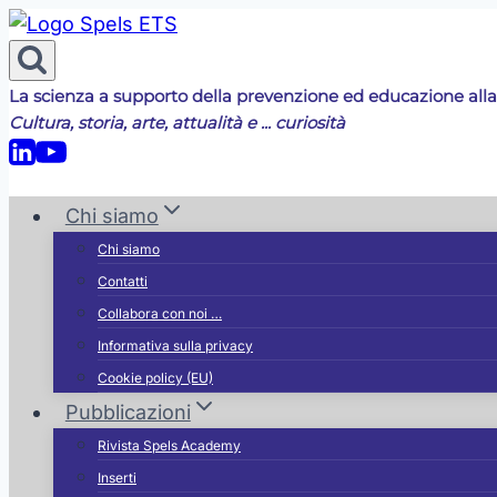
Salta
al
contenuto
La scienza a supporto della prevenzione ed educazione alla
Cultura, storia, arte, attualità e ... curiosità
Chi siamo
Chi siamo
Contatti
Collabora con noi …
Informativa sulla privacy
Cookie policy (EU)
Pubblicazioni
Rivista Spels Academy
Inserti