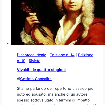
Discoteca ideale
|
Edizione n. 14
|
Edizione
n. 19
|
Rivista
Vivaldi – le quattro stagioni
di
Cosimo Cannalire
Stiamo parlando del repertorio classico più
noto ed abusato, ma anche di un autore
spesso sottovalutato in termini di impatto