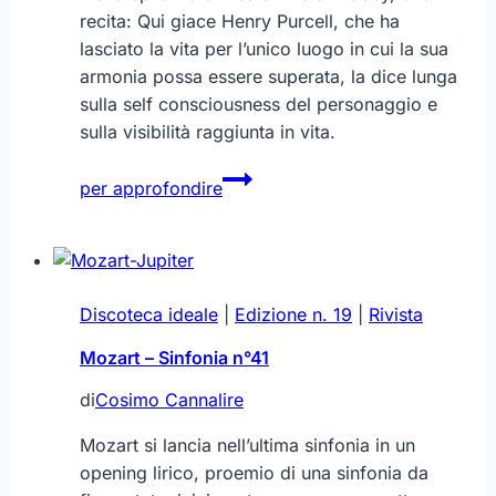
recita: Qui giace Henry Purcell, che ha
lasciato la vita per l’unico luogo in cui la sua
armonia possa essere superata, la dice lunga
sulla self consciousness del personaggio e
sulla visibilità raggiunta in vita.
Purcell
per approfondire
–
Didone
ed
Enea
Discoteca ideale
|
Edizione n. 19
|
Rivista
Mozart – Sinfonia n°41
di
Cosimo Cannalire
Mozart si lancia nell’ultima sinfonia in un
opening lirico, proemio di una sinfonia da