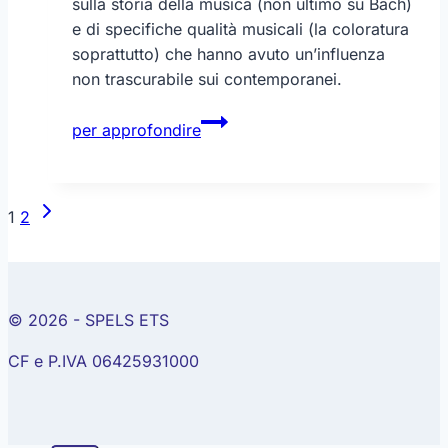
sulla storia della musica (non ultimo su Bach)
e di specifiche qualità musicali (la coloratura
soprattutto) che hanno avuto un’influenza
non trascurabile sui contemporanei.
Vivaldi
per approfondire
–
le
quattro
Navigazione
Pagina
1
2
stagioni
pagina
successiva
© 2026 - SPELS ETS
CF e P.IVA 06425931000