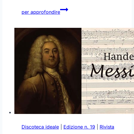
Handel
per approfondire
–
Messiah
Discoteca ideale
|
Edizione n. 19
|
Rivista