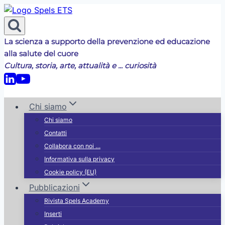
Salta
al
contenuto
La scienza a supporto della prevenzione ed educazione
alla salute del cuore
Cultura, storia, arte, attualità e ... curiosità
Chi siamo
Chi siamo
Contatti
Collabora con noi …
Informativa sulla privacy
Cookie policy (EU)
Pubblicazioni
Rivista Spels Academy
Inserti