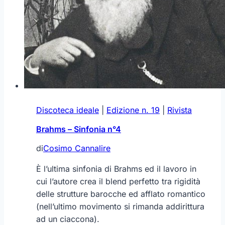
Discoteca ideale
|
Edizione n. 19
|
Rivista
Brahms – Sinfonia n°4
di
Cosimo Cannalire
È l’ultima sinfonia di Brahms ed il lavoro in
cui l’autore crea il blend perfetto tra rigidità
delle strutture barocche ed afflato romantico
(nell’ultimo movimento si rimanda addirittura
ad un ciaccona).