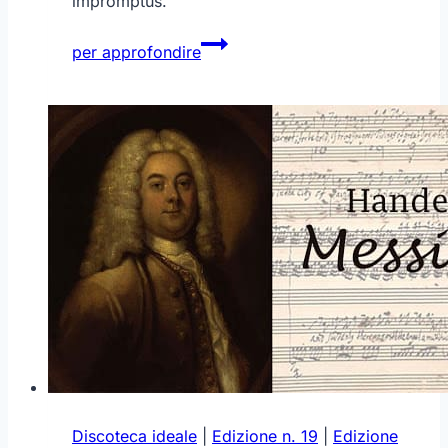
impromptus.
Schubert
per approfondire
–
Sinfonia
n.8
(l’incompiuta)
Discoteca ideale
|
Edizione n. 19
|
Edizione