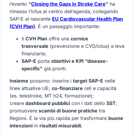
l’evento
“
Closing the Gaps in Stroke Care
”
ha
rimesso l’ictus al centro dell’agenda, collegando
SAP-E al nascente
EU Cardiovascular Health Plan
(CVH Plan)
. È un passaggio importante:
il
CVH Plan
offre una
cornice
trasversale
(prevenzione e CVD/ictus) e leve
finanziarie;
SAP-E
porta
obiettivi e KPI “disease-
specific”
già pronti.
Insieme
possono: inserire i
target SAP-E
nelle
linee attuative UE;
co-finanziare
reti e capacità
(es. telestroke, MT h24, formazione);
creare
dashboard pubblici
con i dati dello
SST
;
promuovere
scambi di buone pratiche
tra
Regioni. È la via più rapida per trasformare
buone
intenzioni
in
risultati misurabili
.