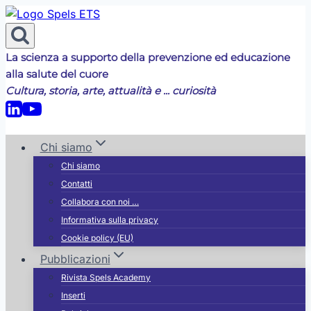
Salta
al
contenuto
La scienza a supporto della prevenzione ed educazione
alla salute del cuore
Cultura, storia, arte, attualità e ... curiosità
Chi siamo
Chi siamo
Contatti
Collabora con noi …
Informativa sulla privacy
Cookie policy (EU)
Pubblicazioni
Rivista Spels Academy
Inserti