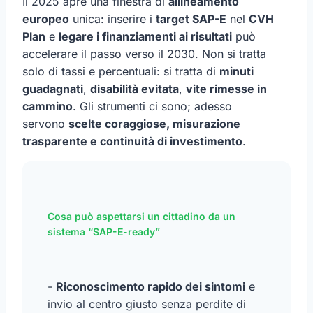
Il 2025 apre una finestra di
allineamento
europeo
unica: inserire i
target SAP-E
nel
CVH
Plan
e
legare i finanziamenti ai risultati
può
accelerare il passo verso il 2030. Non si tratta
solo di tassi e percentuali: si tratta di
minuti
guadagnati
,
disabilità evitata
,
vite rimesse in
cammino
. Gli strumenti ci sono; adesso
servono
scelte coraggiose, misurazione
trasparente e continuità di investimento
.
Cosa può aspettarsi un cittadino da un
sistema “SAP-E-ready”
-
Riconoscimento rapido dei sintomi
e
invio al centro giusto senza perdite di