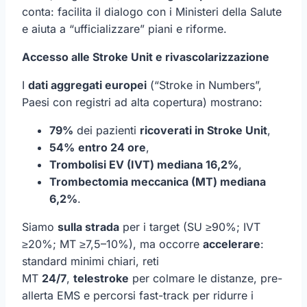
conta: facilita il dialogo con i Ministeri della Salute
e aiuta a “ufficializzare” piani e riforme.
Accesso alle Stroke Unit e rivascolarizzazione
I
dati aggregati europei
(“Stroke in Numbers”,
Paesi con registri ad alta copertura) mostrano:
79%
dei pazienti
ricoverati in Stroke Unit
,
54%
entro 24 ore
,
Trombolisi EV (IVT) mediana 16,2%
,
Trombectomia meccanica (MT) mediana
6,2%
.
Siamo
sulla strada
per i target (SU ≥90%; IVT
≥20%; MT ≥7,5–10%), ma occorre
accelerare
:
standard minimi chiari, reti
MT
24/7
,
telestroke
per colmare le distanze, pre-
allerta EMS e percorsi fast-track per ridurre i