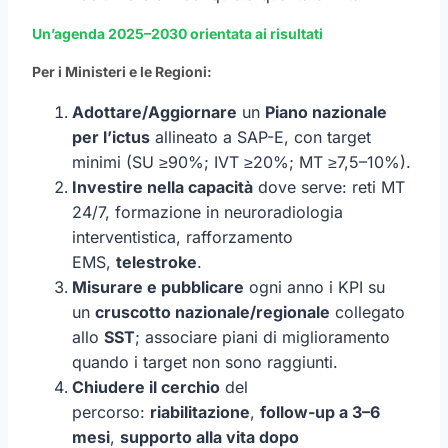
Un’agenda 2025–2030 orientata ai risultati
Per i Ministeri e le Regioni:
Adottare/Aggiornare
un
Piano nazionale
per l’ictus
allineato a SAP-E, con target
minimi (SU ≥90%; IVT ≥20%; MT ≥7,5–10%).
Investire nella capacità
dove serve: reti MT
24/7, formazione in neuroradiologia
interventistica, rafforzamento
EMS,
telestroke
.
Misurare e pubblicare
ogni anno i KPI su
un
cruscotto nazionale/regionale
collegato
allo
SST
; associare piani di miglioramento
quando i target non sono raggiunti.
Chiudere il cerchio
del
percorso:
riabilitazione
,
follow-up a 3–6
mesi
,
supporto alla vita dopo