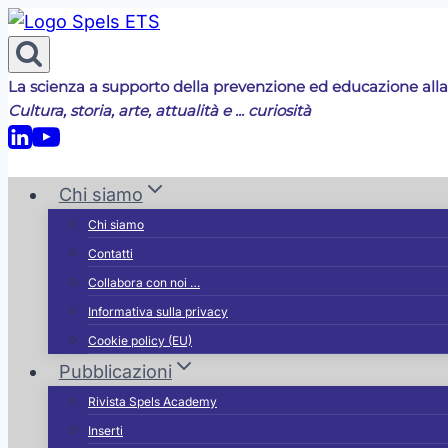
Salta
al
contenuto
La scienza a supporto della prevenzione ed educazione alla
Cultura, storia, arte, attualità e ... curiosità
Chi siamo
Chi siamo
Contatti
Collabora con noi …
Informativa sulla privacy
Cookie policy (EU)
Pubblicazioni
e
Rivista Spels Academy
Inserti