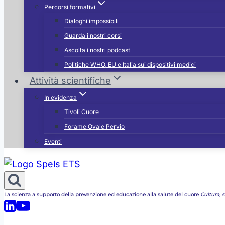
Percorsi formativi
Dialoghi impossibili
Guarda i nostri corsi
Ascolta i nostri podcast
Politiche WHO, EU e Italia sui dispositivi medici
Attività scientifiche
In evidenza
Tivoli Cuore
Forame Ovale Pervio
Eventi
La scienza a supporto della prevenzione ed educazione alla salute del cuore
Cultura, st