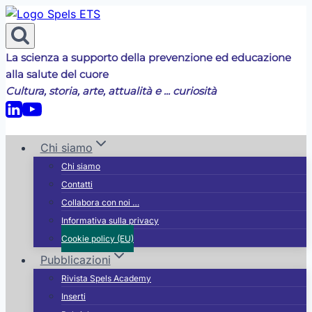
Salta
al
contenuto
La scienza a supporto della prevenzione ed educazione
alla salute del cuore
Cultura, storia, arte, attualità e ... curiosità
Chi siamo
Chi siamo
Contatti
Collabora con noi …
Informativa sulla privacy
Cookie policy (EU)
Pubblicazioni
Rivista Spels Academy
Inserti