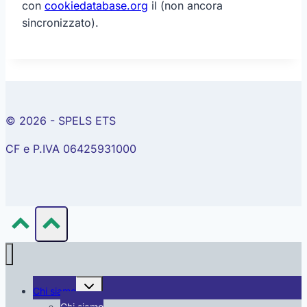
con
cookiedatabase.org
il (non ancora
sincronizzato).
© 2026 - SPELS ETS
CF e P.IVA 06425931000
Alterna
Chi siamo
menu
figlio
Chi siamo