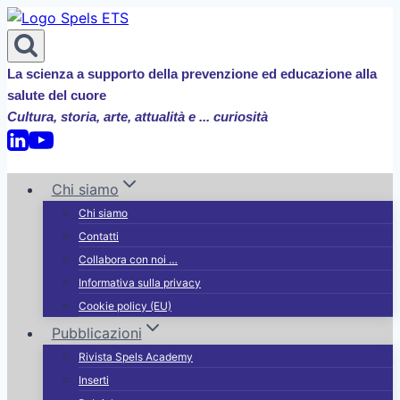
Salta
al
contenuto
La scienza a supporto della prevenzione ed educazione alla
salute del cuore
Cultura, storia, arte, attualità e ... curiosità
Chi siamo
Chi siamo
Contatti
Collabora con noi …
Informativa sulla privacy
Cookie policy (EU)
Pubblicazioni
Rivista Spels Academy
Inserti