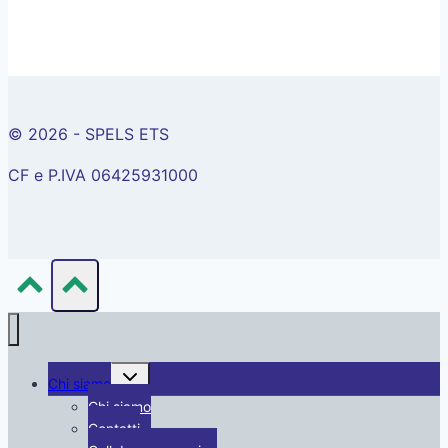
© 2026 - SPELS ETS
CF e P.IVA 06425931000
Alterna
Chi siamo
menu
figlio
Chi siamo
Contatti