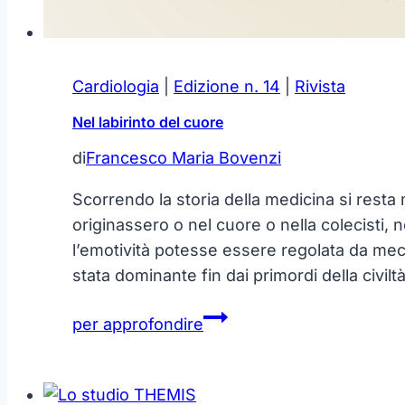
Cardiologia
|
Edizione n. 14
|
Rivista
Nel labirinto del cuore
di
Francesco Maria Bovenzi
Scorrendo la storia della medicina si resta 
originassero o nel cuore o nella colecisti
l’emotività potesse essere regolata da mec
stata dominante fin dai primordi della civiltà
Nel
per approfondire
labirinto
del
cuore