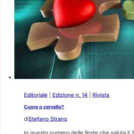
Editoriale
|
Edizione n. 14
|
Rivista
Cuore o cervello?
di
Stefano Strano
In questo numero delle feste che saluta i