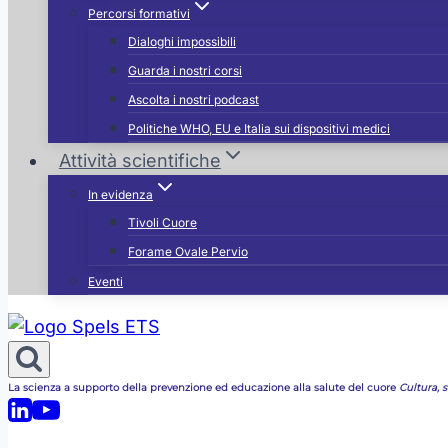
Percorsi formativi
Dialoghi impossibili
Guarda i nostri corsi
Ascolta i nostri podcast
Politiche WHO, EU e Italia sui dispositivi medici
Attività scientifiche
In evidenza
Tivoli Cuore
Forame Ovale Pervio
Eventi
La scienza a supporto della prevenzione ed educazione alla salute del cuore
Cultura, st