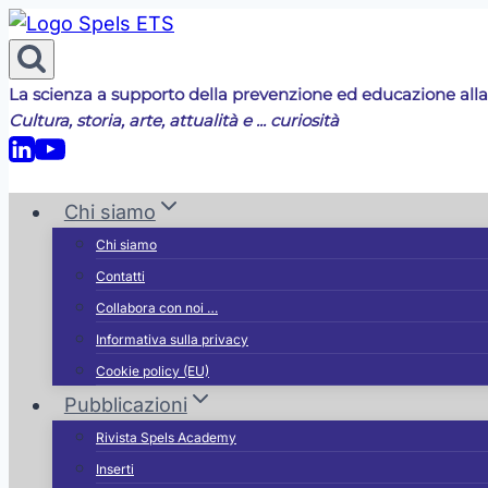
Salta
al
contenuto
La scienza a supporto della prevenzione ed educazione alla
Cultura, storia, arte, attualità e ... curiosità
Chi siamo
Chi siamo
Contatti
Collabora con noi …
Informativa sulla privacy
Cookie policy (EU)
Pubblicazioni
Rivista Spels Academy
Inserti