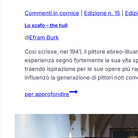
Rom
–
Commenti in cornice
|
Edizione n. 15
|
Edizi
Il
Lo scafo – the hull
Dottor
Schnabel
di
Efram Burk
di
Così scrisse, nel 1941, il pittore ebreo-lit
Roma
esperienza segnò fortemente la sua vita spir
traendo ispirazione per le sue opere più rap
influenzò la generazione di pittori noti co
Lo
per approfondire
scafo
–
the
hull