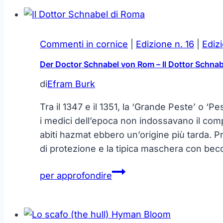
dipinti
Commenti in cornice
|
Edizione n. 16
|
Edizi
Der Doctor Schnabel von Rom – Il Dottor Schnab
di
Efram Burk
Tra il 1347 e il 1351, la ‘Grande Peste’ o ‘
i medici dell’epoca non indossavano il compl
abiti hazmat ebbero un’origine più tarda. 
di protezione e la tipica maschera con bec
Der
per approfondire
Doctor
Schnabel
von