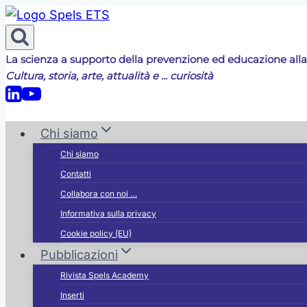
Salta
al
contenuto
La scienza a supporto della prevenzione ed educazione alla
Cultura, storia, arte, attualità e ... curiosità
Chi siamo
Chi siamo
Contatti
Collabora con noi …
Informativa sulla privacy
Cookie policy (EU)
Pubblicazioni
Rivista Spels Academy
Inserti