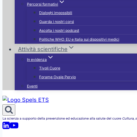
Percorsi formativi
Dialoghi impossibili
Guarda i nostri corsi
Ascolta i nostri podcast
Politiche WHO, EU e Italia sui dispositivi medici
Attività scientifiche
In evidenza
Tivoli Cuore
Forame Ovale Pervio
Eventi
La scienza a supporto della prevenzione ed educazione alla salute del cuore
Cultura, st