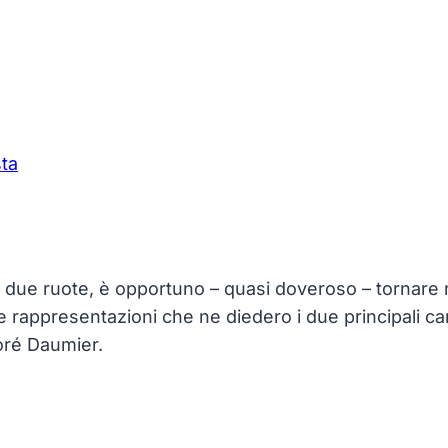
sta
u due ruote, è opportuno – quasi doveroso – tornare n
alle rappresentazioni che ne diedero i due principali cari
oré Daumier.