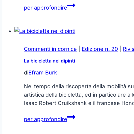
Decora
per approfondire
le
sale!
Artisti
Moderni
e
Commenti in cornice
|
Edizione n. 20
|
Rivi
le
La bicicletta nei dipinti
Feste
di
Efram Burk
Nel tempo della riscoperta della mobilità s
artistica della bicicletta, ed in particolare 
Isaac Robert Cruikshank e il francese Hon
La
per approfondire
bicicletta
nei