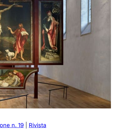
ione n. 19
|
Rivista