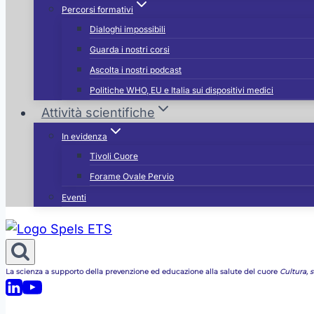
Percorsi formativi
Dialoghi impossibili
Guarda i nostri corsi
Ascolta i nostri podcast
Politiche WHO, EU e Italia sui dispositivi medici
Attività scientifiche
In evidenza
Tivoli Cuore
Forame Ovale Pervio
Eventi
La scienza a supporto della prevenzione ed educazione alla salute del cuore
Cultura, st