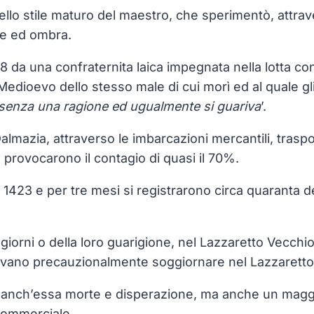
lo stile maturo del maestro, che sperimentò, attraver
uce ed ombra.
da una confraternita laica impegnata nella lotta cont
Medioevo dello stesso male di cui morì ed al quale gl
 senza una ragione ed ugualmente si guariva
’.
lmazia, attraverso le imbarcazioni mercantili, traspor
 provocarono il contagio di quasi il 70%.
423 e per tre mesi si registrarono circa quaranta dece
o giorni o della loro guarigione, nel Lazzaretto Vecch
vevano precauzionalmente soggiornare nel Lazzaret
ò anch’essa morte e disperazione, ma anche un maggio
commerciale.