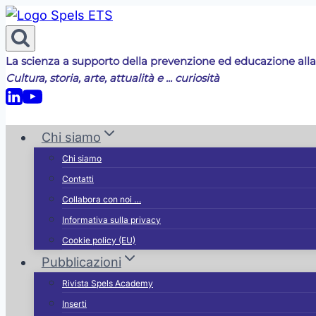
Salta
al
contenuto
La scienza a supporto della prevenzione ed educazione alla
Cultura, storia, arte, attualità e ... curiosità
Chi siamo
Chi siamo
Contatti
Collabora con noi …
Informativa sulla privacy
Cookie policy (EU)
Pubblicazioni
Rivista Spels Academy
Inserti