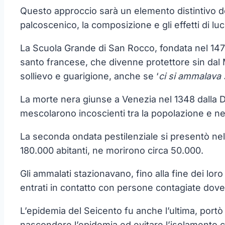
Questo approccio sarà un elemento distintivo del
palcoscenico, la composizione e gli effetti di l
La Scuola Grande di San Rocco, fondata nel 1478 
santo francese, che divenne protettore sin dal 
sollievo e guarigione, anche se ‘
ci si ammalava
La morte nera giunse a Venezia nel 1348 dalla Da
mescolarono incoscienti tra la popolazione e ne
La seconda ondata pestilenziale si presentò nel 1
180.000 abitanti, ne morirono circa 50.000.
Gli ammalati stazionavano, fino alla fine dei lor
entrati in contatto con persone contagiate do
L’epidemia del Seicento fu anche l’ultima, port
nascondere l’epidemia ed evitare l’isolamento 