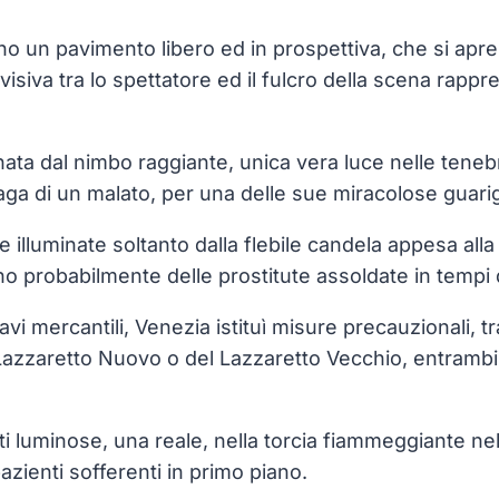
no un pavimento libero ed in prospettiva, che si apr
 visiva tra lo spettatore ed il fulcro della scena rappr
inata dal nimbo raggiante, unica vera luce nelle teneb
aga di un malato, per una delle sue miracolose guarig
e illuminate soltanto dalla flebile candela appesa al
no probabilmente delle prostitute assoldate in tempi di
navi mercantili, Venezia istituì misure precauzionali, t
azzaretto Nuovo o del Lazzaretto Vecchio, entrambi cos
ti luminose, una reale, nella torcia fiammeggiante ne
azienti sofferenti in primo piano.