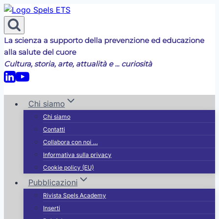
Salta
al
contenuto
La scienza a supporto della prevenzione ed educazione
alla salute del cuore
Cultura, storia, arte, attualità e ... curiosità
Chi siamo
Chi siamo
Contatti
Collabora con noi …
Informativa sulla privacy
Cookie policy (EU)
Pubblicazioni
Rivista Spels Academy
Inserti