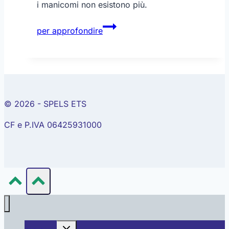
i manicomi non esistono più.
L’eredità
per approfondire
della
Legge
Basaglia:
dalle
Opg
alle
© 2026 - SPELS ETS
Rems
CF e P.IVA 06425931000
Alterna