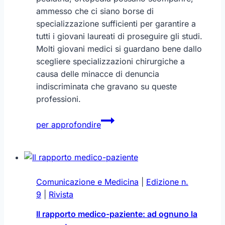
ammesso che ci siano borse di
specializzazione sufficienti per garantire a
tutti i giovani laureati di proseguire gli studi.
Molti giovani medici si guardano bene dallo
scegliere specializzazioni chirurgiche a
causa delle minacce di denuncia
indiscriminata che gravano su queste
professioni.
Medici:
per approfondire
finiranno
come
il
Dodo?
Comunicazione e Medicina
|
Edizione n.
9
|
Rivista
Il rapporto medico-paziente: ad ognuno la