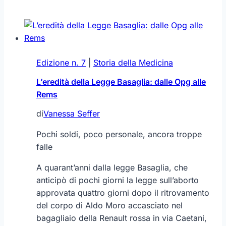
medico-
paziente:
ad
ognuno
Edizione n. 7
|
Storia della Medicina
la
sua
L’eredità della Legge Basaglia: dalle Opg alle
parte
Rems
di
Vanessa Seffer
Pochi soldi, poco personale, ancora troppe
falle
A quarant’anni dalla legge Basaglia, che
anticipò di pochi giorni la legge sull’aborto
approvata quattro giorni dopo il ritrovamento
del corpo di Aldo Moro accasciato nel
bagagliaio della Renault rossa in via Caetani,