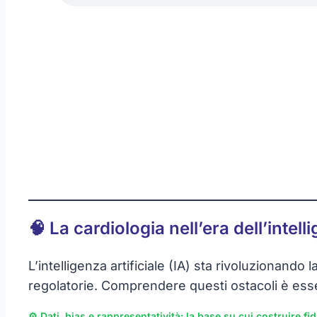
🧠 La cardiologia nell’era dell’intelli
L’intelligenza artificiale (IA) sta rivoluzionando
regolatorie. Comprendere questi ostacoli è esse
⚙️ Dati, bias e rappresentatività: la base su cui costruire fi