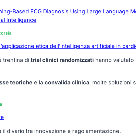
.
arning-Based ECG Diagnosis Using Large Language Mo
al Intelligence
corsia
a trentina di
trial clinici randomizzati
hanno valutato l’
sse teoriche
e la
convalida clinica
: molte soluzioni 
ia
 il divario tra innovazione e regolamentazione.