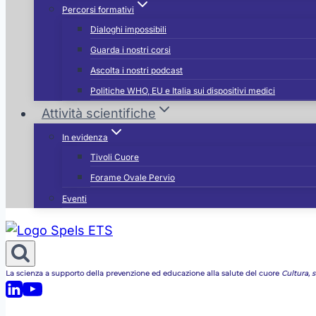
Percorsi formativi
Dialoghi impossibili
Guarda i nostri corsi
Ascolta i nostri podcast
Politiche WHO, EU e Italia sui dispositivi medici
Attività scientifiche
In evidenza
Tivoli Cuore
Forame Ovale Pervio
Eventi
La scienza a supporto della prevenzione ed educazione alla salute del cuore
Cultura, st