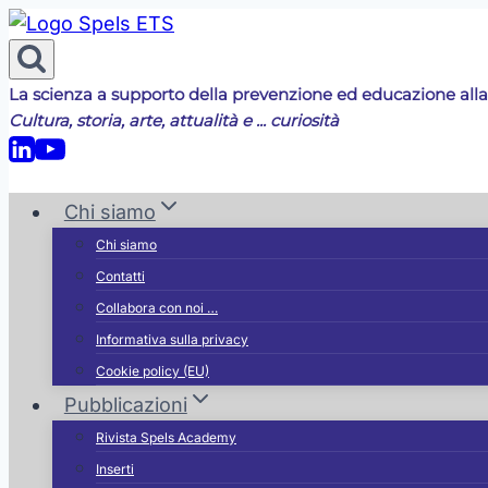
Salta
al
contenuto
La scienza a supporto della prevenzione ed educazione alla
Cultura, storia, arte, attualità e ... curiosità
Chi siamo
Chi siamo
Contatti
:
Collabora con noi …
Informativa sulla privacy
Cookie policy (EU)
Pubblicazioni
Rivista Spels Academy
Inserti