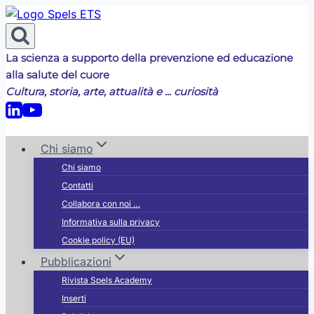
Salta
al
contenuto
La scienza a supporto della prevenzione ed educazione
alla salute del cuore
Cultura, storia, arte, attualità e ... curiosità
Chi siamo
Chi siamo
Contatti
Collabora con noi …
Informativa sulla privacy
Cookie policy (EU)
Pubblicazioni
Rivista Spels Academy
Inserti