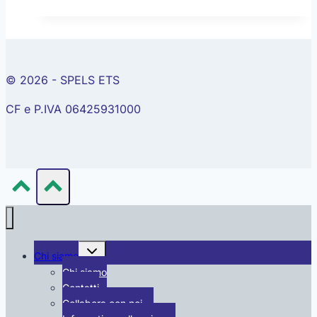
dell’impiego
di
tecnologie
diagnostiche
d’eccellenza
© 2026 - SPELS ETS
CF e P.IVA 06425931000
Alterna
Chi siamo
menu
figlio
Chi siamo
Contatti
Collabora con noi …