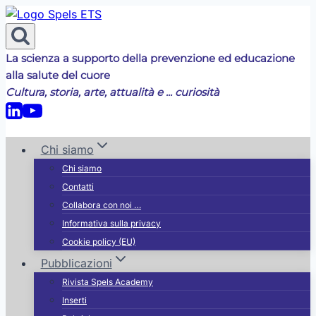
Salta
al
contenuto
La scienza a supporto della prevenzione ed educazione
alla salute del cuore
Cultura, storia, arte, attualità e ... curiosità
Chi siamo
Chi siamo
Contatti
Collabora con noi …
Informativa sulla privacy
Cookie policy (EU)
Pubblicazioni
Rivista Spels Academy
Inserti