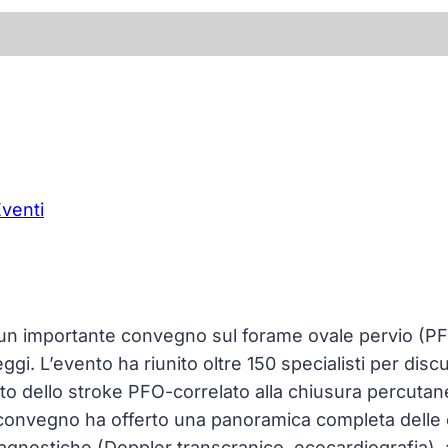
venti
 un importante convegno sul forame ovale pervio (P
gi. L’evento ha riunito oltre 150 specialisti per dis
nto dello stroke PFO-correlato alla chiusura percuta
l convegno ha offerto una panoramica completa delle e
agnostiche (Doppler transcranico, ecocardiografia), al