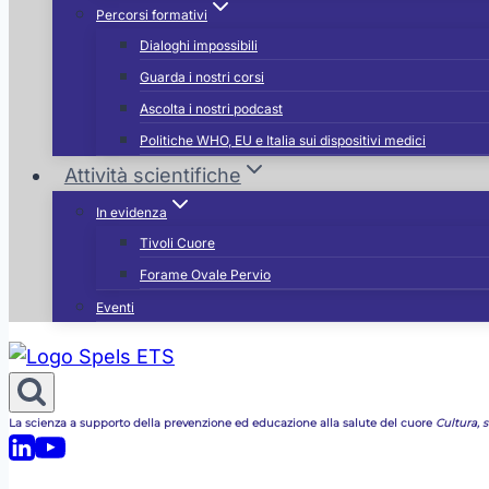
Percorsi formativi
Dialoghi impossibili
Guarda i nostri corsi
Ascolta i nostri podcast
Politiche WHO, EU e Italia sui dispositivi medici
Attività scientifiche
In evidenza
Tivoli Cuore
Forame Ovale Pervio
Eventi
La scienza a supporto della prevenzione ed educazione alla salute del cuore
Cultura, st