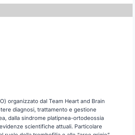
FO) organizzato dal Team Heart and Brain
cutere diagnosi, trattamento e gestione
nea, dalla sindrome platipnea-ortodeossia
videnze scientifiche attuali. Particolare
 ruolo della trombofilia e alle “aree grigie”