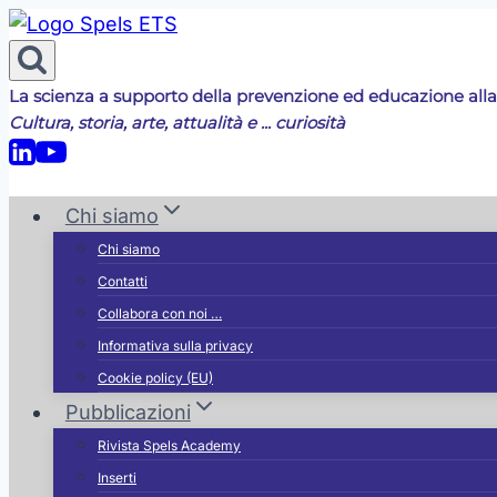
Salta
al
contenuto
La scienza a supporto della prevenzione ed educazione alla
Cultura, storia, arte, attualità e ... curiosità
Chi siamo
Chi siamo
Contatti
Collabora con noi …
Informativa sulla privacy
Cookie policy (EU)
Pubblicazioni
Rivista Spels Academy
Inserti