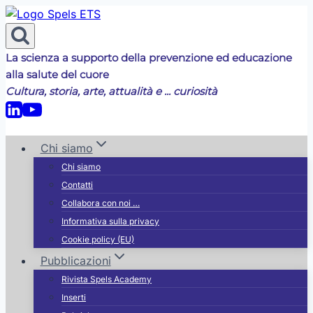
Salta
al
contenuto
La scienza a supporto della prevenzione ed educazione
alla salute del cuore
Cultura, storia, arte, attualità e ... curiosità
Chi siamo
Chi siamo
Contatti
Collabora con noi …
Informativa sulla privacy
Cookie policy (EU)
Pubblicazioni
Rivista Spels Academy
Inserti