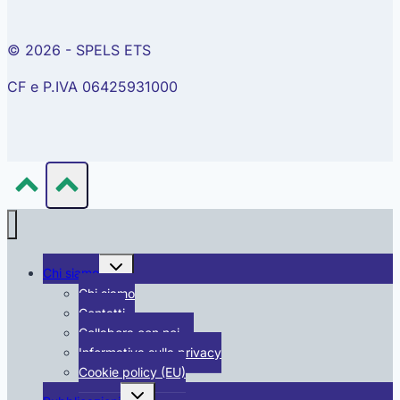
© 2026 - SPELS ETS
CF e P.IVA 06425931000
Alterna
Chi siamo
menu
figlio
Chi siamo
Contatti
Collabora con noi …
Informativa sulla privacy
Cookie policy (EU)
Alterna