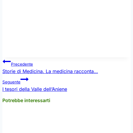
precedentemente emulsionata con olio e curcuma.
Aiutandosi con un coppa pasta, adagiare i rigatoni
mantecati con i broccoli. Aggiungere le mandorle
tostate e frantumate. Spolverare con un pizzico di
cannella ed aggiungere qualche scaglia di
pecorino.
Navigazione
Precedente
articoli
Storie di Medicina. La medicina racconta…
Seguente
I tesori della Valle dell’Aniene
Potrebbe interessarti