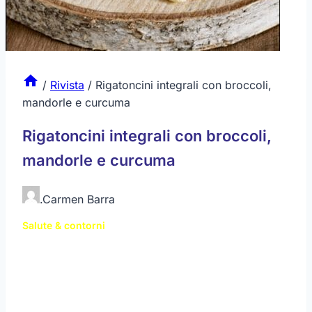
/
Rivista
/
Rigatoncini integrali con broccoli,
mandorle e curcuma
Rigatoncini integrali con broccoli,
mandorle e curcuma
.
Carmen Barra
Salute & contorni
di
Carmen Barra
I
broccoli
, rappresentano un alimento molto amato
perché, oltre al gradevole e gustoso sapore,