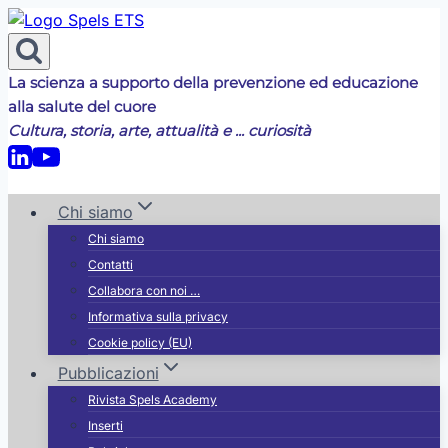
Salta
al
contenuto
La scienza a supporto della prevenzione ed educazione
alla salute del cuore
Cultura, storia, arte, attualità e ... curiosità
Chi siamo
Chi siamo
Contatti
Collabora con noi …
Informativa sulla privacy
Cookie policy (EU)
Pubblicazioni
Rivista Spels Academy
Inserti