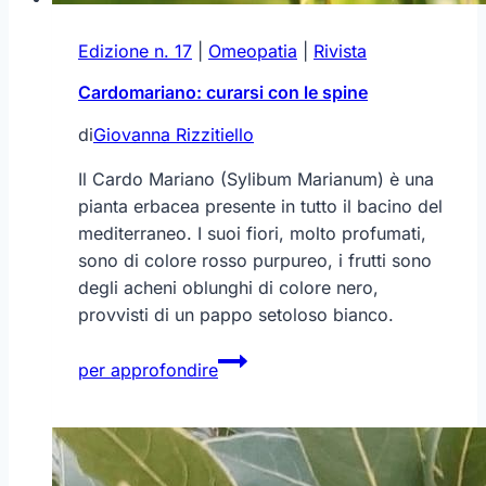
Edizione n. 17
|
Omeopatia
|
Rivista
Cardomariano: curarsi con le spine
di
Giovanna Rizzitiello
Il Cardo Mariano (Sylibum Marianum) è una
pianta erbacea presente in tutto il bacino del
mediterraneo. I suoi fiori, molto profumati,
sono di colore rosso purpureo, i frutti sono
degli acheni oblunghi di colore nero,
provvisti di un pappo setoloso bianco.
Cardomariano:
per approfondire
curarsi
con
le
spine