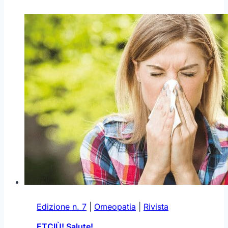
le
pecore
non
basta
Edizione n. 7
|
Omeopatia
|
Rivista
ETCIÙ! Salute!