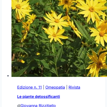
Edizione n. 11
|
Omeopatia
|
Rivista
Le piante detossificanti
di
Giovanna Rizzitiello