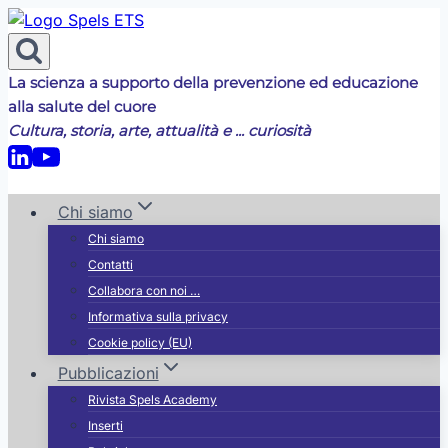
Salta
al
contenuto
La scienza a supporto della prevenzione ed educazione
alla salute del cuore
Cultura, storia, arte, attualità e ... curiosità
Chi siamo
Chi siamo
Contatti
Collabora con noi …
Informativa sulla privacy
Cookie policy (EU)
Pubblicazioni
Rivista Spels Academy
Inserti