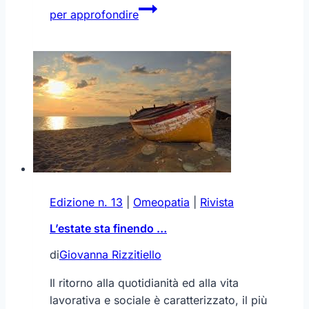
Lentisco:
per approfondire
elisir
di
lunga
vita
Edizione n. 13
|
Omeopatia
|
Rivista
L’estate sta finendo …
di
Giovanna Rizzitiello
Il ritorno alla quotidianità ed alla vita
lavorativa e sociale è caratterizzato, il più