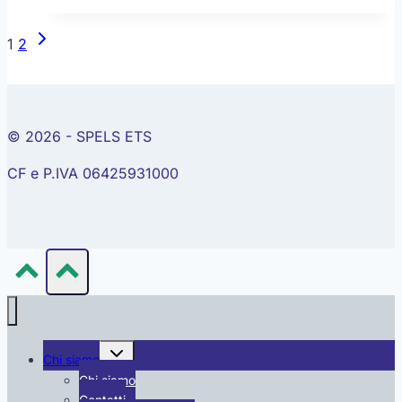
lomboscitalgia
Navigazione
Pagina
1
2
pagina
successiva
© 2026 - SPELS ETS
CF e P.IVA 06425931000
Alterna
Chi siamo
menu
figlio
Chi siamo
Contatti