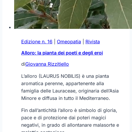
Edizione n. 16
|
Omeopatia
|
Rivista
Alloro: la pianta dei poeti e degli eroi
di
Giovanna Rizzitiello
L’alloro (LAURUS NOBILIS) è una pianta
aromatica perenne, appartenente alla
famiglia delle Lauraceae, originaria dell’Asia
Minore e diffusa in tutto il Mediterraneo.
Fin dall’antichità l’alloro è simbolo di gloria,
pace e di protezione dai poteri magici
negativi, in grado di allontanare malasorte e