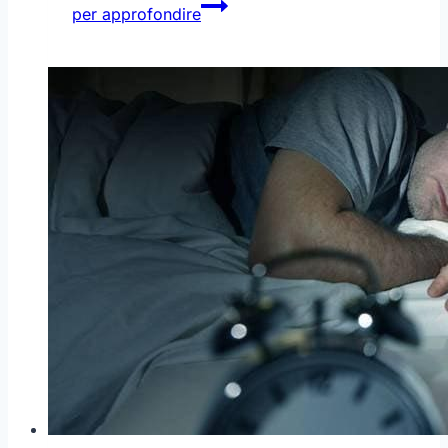
Quel
per approfondire
fastidiosissimo
bruciore