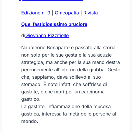
una
Edizione n. 9
|
Omeopatia
mano:
|
Rivista
le
Quel fastidiosissimo bruciore
piante
adattogene
di
Giovanna Rizzitiello
Napoleone Bonaparte è passato alla storia
non solo per le sue gesta e la sua acuzie
strategica, ma anche per la sua mano destra
perennemente all’interno della giubba. Gesto
che, sappiamo, dava sollievo al suo
stomaco. È noto infatti che soffrisse di
gastrite, e che morì per un carcinoma
gastrico.
La gastrite, infiammazione della mucosa
gastrica, interessa la metà delle persone al
mondo.