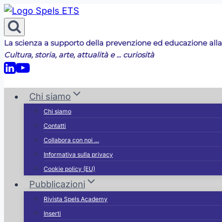
Salta
al
contenuto
La scienza a supporto della prevenzione ed educazione alla
Cultura, storia, arte, attualità e ... curiosità
Chi siamo
Chi siamo
Contatti
Collabora con noi …
Informativa sulla privacy
Cookie policy (EU)
Pubblicazioni
Rivista Spels Academy
Inserti