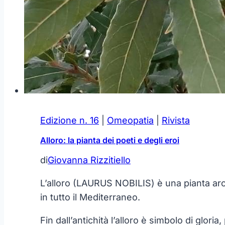
Edizione n. 16
|
Omeopatia
|
Rivista
Alloro: la pianta dei poeti e degli eroi
di
Giovanna Rizzitiello
L’alloro (LAURUS NOBILIS) è una pianta arom
in tutto il Mediterraneo.
Fin dall’antichità l’alloro è simbolo di glor