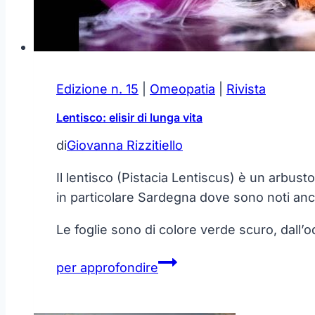
Edizione n. 15
|
Omeopatia
|
Rivista
Lentisco: elisir di lunga vita
di
Giovanna Rizzitiello
Il lentisco (Pistacia Lentiscus) è un arbu
in particolare Sardegna dove sono noti anche
Le foglie sono di colore verde scuro, dall’o
Lentisco:
per approfondire
elisir
di