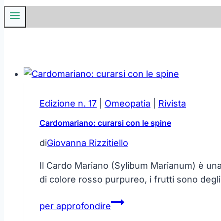
Edizione n. 17
|
Omeopatia
|
Rivista
Cardomariano: curarsi con le spine
di
Giovanna Rizzitiello
Il Cardo Mariano (Sylibum Marianum) è una p
di colore rosso purpureo, i frutti sono degl
Cardomariano:
per approfondire
curarsi