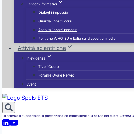
Percorsi formativi
Dialoghi impossibili
Guarda i nostri corsi
Ascolta i nostri podcast
Politiche WHO, EU e Italia sui dispositivi medici
Attività scientifiche
In evidenza
Tivoli Cuore
Forame Ovale Pervio
Eventi
La scienza a supporto della prevenzione ed educazione alla salute del cuore
Cultura, st