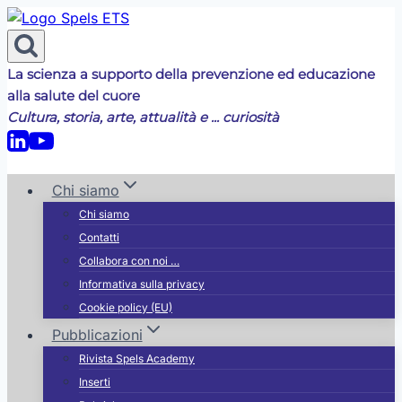
Salta
al
contenuto
La scienza a supporto della prevenzione ed educazione
alla salute del cuore
Cultura, storia, arte, attualità e ... curiosità
Chi siamo
Chi siamo
Contatti
Collabora con noi …
Informativa sulla privacy
Cookie policy (EU)
Pubblicazioni
Rivista Spels Academy
Inserti