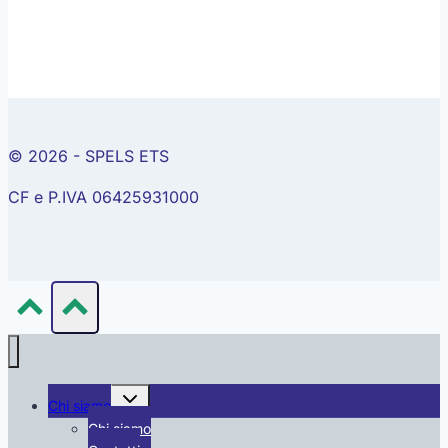
© 2026 - SPELS ETS
CF e P.IVA 06425931000
Alterna
Chi siamo
menu
figlio
Chi siamo