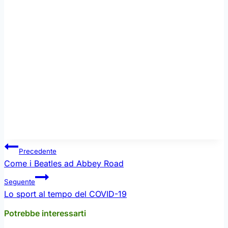
Alcuni ambienti della Rocca Abbaziale ospitano il
Museo delle Attività Cartarie e della Stampa, in
onore del passato prestigioso di Subiaco dove nel
1465 venne stampato il primo libro della storia
d’Italia, quando due esuli da Magonza, Arnold
Pannartz e Konrad Sweynheim, decisero di
impiantare nel Monastero di Santa Scolastica la
prima tipografia a caratteri mobili del nostro
Paese.
Navigazione
Precedente
articoli
Come i Beatles ad Abbey Road
Seguente
Lo sport al tempo del COVID-19
Potrebbe interessarti