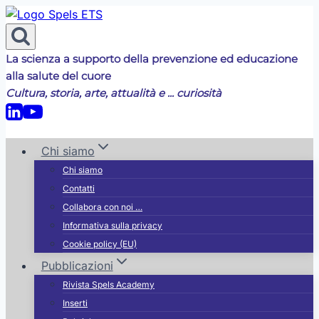
Salta
al
contenuto
La scienza a supporto della prevenzione ed educazione
alla salute del cuore
Cultura, storia, arte, attualità e ... curiosità
Chi siamo
Chi siamo
Contatti
Collabora con noi …
Informativa sulla privacy
Cookie policy (EU)
Pubblicazioni
Rivista Spels Academy
Inserti