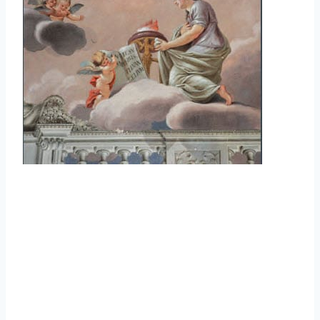
La Rocca Abbaziale o Rocca dei Borgia, fu
costruita verso la fine dell’XI secolo dall’abate
Giovanni V come castello feudale, allo scopo di
instaurare il dominio monastico su Subiaco. Munita
di fortificazioni, carceri, una torre d’avvistamento,
stanze, appartamenti e una piccola chiesa
dedicata a San Tommaso, la costruzione subì
danni a causa del terremoto nel 1349, venne