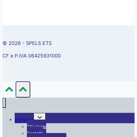
© 2026 - SPELS ETS
CF e P.IVA 06425931000
Alterna
Chi siamo
menu
figlio
Chi siamo
Contatti