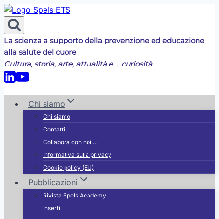
Salta
al
contenuto
La scienza a supporto della prevenzione ed educazione
alla salute del cuore
Cultura, storia, arte, attualità e ... curiosità
Chi siamo
Chi siamo
Contatti
Collabora con noi …
Informativa sulla privacy
Cookie policy (EU)
Pubblicazioni
Rivista Spels Academy
Inserti