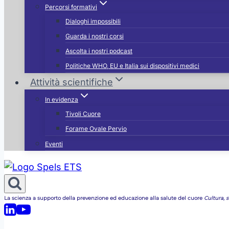
Percorsi formativi
Dialoghi impossibili
Guarda i nostri corsi
Ascolta i nostri podcast
Politiche WHO, EU e Italia sui dispositivi medici
Attività scientifiche
In evidenza
Tivoli Cuore
Forame Ovale Pervio
Eventi
La scienza a supporto della prevenzione ed educazione alla salute del cuore
Cultura, st