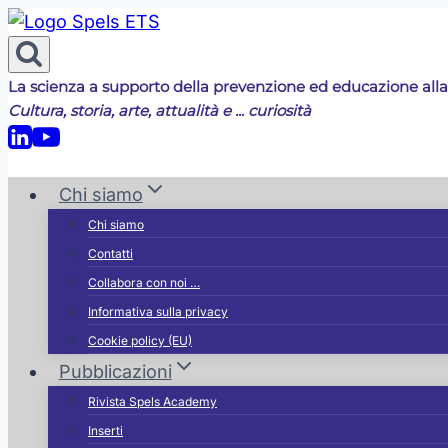
Salta
al
contenuto
La scienza a supporto della prevenzione ed educazione alla
Cultura, storia, arte, attualità e ... curiosità
Chi siamo
Chi siamo
Contatti
Collabora con noi …
Informativa sulla privacy
Cookie policy (EU)
Pubblicazioni
Rivista Spels Academy
Inserti