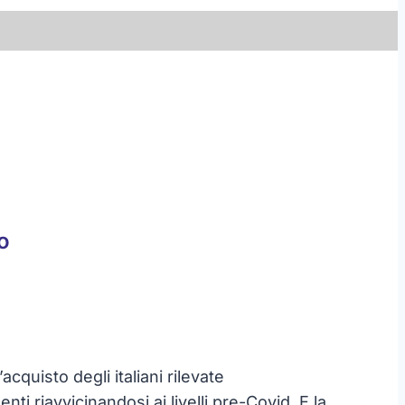
o
cquisto degli italiani rilevate
 riavvicinandosi ai livelli pre-Covid. E la