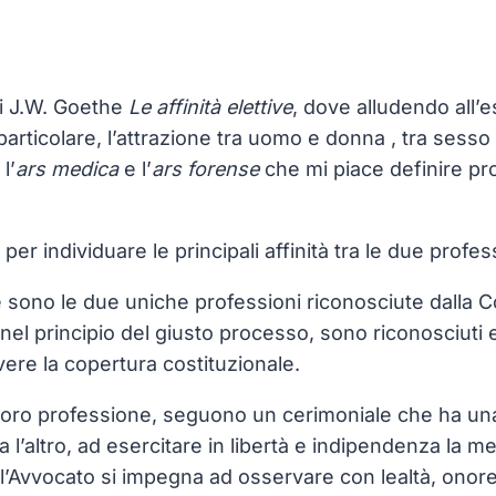
i J.W. Goethe
Le affinità elettive
, dove alludendo all’
particolare, l’attrazione tra uomo e donna , tra sess
l’
ars medica
e l’
ars forense
che mi piace definire pro
r individuare le principali affinità tra le due profes
no le due uniche professioni riconosciute dalla Costit
dio nel principio del giusto processo, sono riconosciuti
avere la copertura costituzionale.
 loro professione, seguono un cerimoniale che ha una s
a l’altro, ad esercitare in libertà e indipendenza la 
o l’Avvocato si impegna ad osservare con lealtà, onore