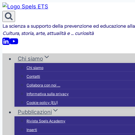
Salta
al
contenuto
La scienza a supporto della prevenzione ed educazione alla
Cultura, storia, arte, attualità e ... curiosità
Chi siamo
Chi siamo
Contatti
Collabora con noi …
Informativa sulla privacy
Cookie policy (EU)
Pubblicazioni
Rivista Spels Academy
Inserti