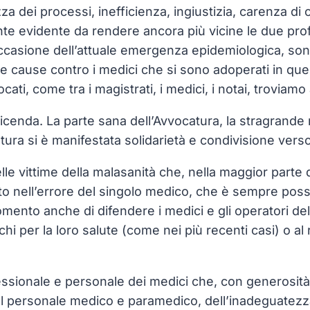
ezza dei processi, inefficienza, ingiustizia, carenza di
mente evidente da rendere ancora più vicine le due pro
occasione dell’attuale emergenza epidemiologica, son
re cause contro i medici che si sono adoperati in ques
ati, come tra i magistrati, i medici, i notai, trovia
 vicenda. La parte sana dell’Avvocatura, la stragrande 
tura si è manifestata solidarietà e condivisione verso g
elle vittime della malasanità che, nella maggior parte 
nto nell’errore del singolo medico, che è sempre possi
mento anche di difendere i medici e gli operatori dell
hi per la loro salute (come nei più recenti casi) o al 
essionale e personale dei medici che, con generosità, 
del personale medico e paramedico, dell’inadeguatezza