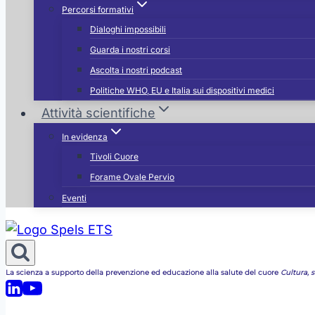
Percorsi formativi
Dialoghi impossibili
Guarda i nostri corsi
Ascolta i nostri podcast
Politiche WHO, EU e Italia sui dispositivi medici
Attività scientifiche
In evidenza
Tivoli Cuore
Forame Ovale Pervio
Eventi
La scienza a supporto della prevenzione ed educazione alla salute del cuore
Cultura, st