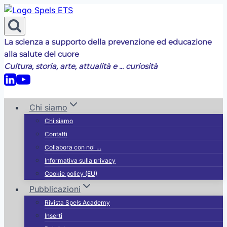
Salta
al
contenuto
La scienza a supporto della prevenzione ed educazione
alla salute del cuore
Cultura, storia, arte, attualità e ... curiosità
Chi siamo
Chi siamo
Contatti
Collabora con noi …
Informativa sulla privacy
Cookie policy (EU)
Pubblicazioni
Rivista Spels Academy
Inserti