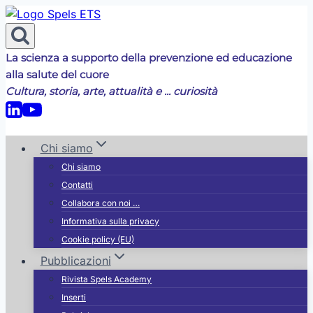
Salta
al
contenuto
La scienza a supporto della prevenzione ed educazione
alla salute del cuore
Cultura, storia, arte, attualità e ... curiosità
Chi siamo
Chi siamo
Contatti
Collabora con noi …
Informativa sulla privacy
Cookie policy (EU)
Pubblicazioni
Rivista Spels Academy
Inserti