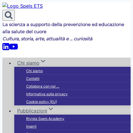
Salta
al
contenuto
La scienza a supporto della prevenzione ed educazione
alla salute del cuore
Cultura, storia, arte, attualità e ... curiosità
Chi siamo
Chi siamo
Contatti
Collabora con noi …
Informativa sulla privacy
Cookie policy (EU)
Pubblicazioni
Rivista Spels Academy
Inserti