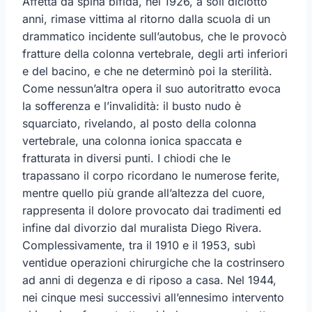
Affetta da spina bifida, nel 1926, a soli diciotto
anni, rimase vittima al ritorno dalla scuola di un
drammatico incidente sull’autobus, che le provocò
fratture della colonna vertebrale, degli arti inferiori
e del bacino, e che ne determinò poi la sterilità.
Come nessun’altra opera il suo autoritratto evoca
la sofferenza e l’invalidità: il busto nudo è
squarciato, rivelando, al posto della colonna
vertebrale, una colonna ionica spaccata e
fratturata in diversi punti. I chiodi che le
trapassano il corpo ricordano le numerose ferite,
mentre quello più grande all’altezza del cuore,
rappresenta il dolore provocato dai tradimenti ed
infine dal divorzio dal muralista Diego Rivera.
Complessivamente, tra il 1910 e il 1953, subì
ventidue operazioni chirurgiche che la costrinsero
ad anni di degenza e di riposo a casa. Nel 1944,
nei cinque mesi successivi all’ennesimo intervento