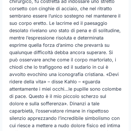
chirurgico, fu costretta ad indossare uno stretto
corsetto con cinghie di acciaio, che nel ritratto
sembrano essere l’unico sostegno nel mantenere il
suo corpo eretto. Le lacrime ed il paesaggio
desolato rivelano uno stato di pena e di solitudine,
mentre l’espressione risoluta e determinata
esprime quella forza d’animo che prevarrà su
qualunque difficoltà debba ancora superare. Si
può osservare anche come il corpo martoriato, i
chiodi che lo trafiggono ed il sudario in cui è
avvolto evochino una iconografia cristiana. «Devi
ridere della vita» – disse Kahlo – «guarda
attentamente i miei occhi…le pupille sono colombe
di pace. Questo è il mio piccolo scherzo sul
dolore e sulla sofferenza». Dinanzi a tale
caparbietà, l’osservatore rimane in rispettoso
silenzio apprezzando l’incredibile simbolismo con
cui riesce a mettere a nudo dolore fisico ed intima