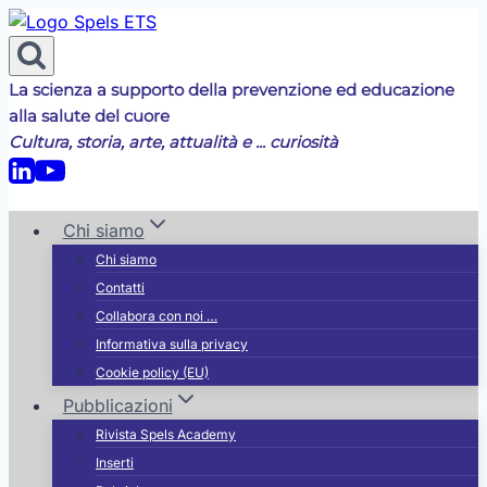
Salta
al
contenuto
La scienza a supporto della prevenzione ed educazione
alla salute del cuore
Cultura, storia, arte, attualità e ... curiosità
Chi siamo
Chi siamo
Contatti
Collabora con noi …
Informativa sulla privacy
Cookie policy (EU)
Pubblicazioni
Rivista Spels Academy
Inserti