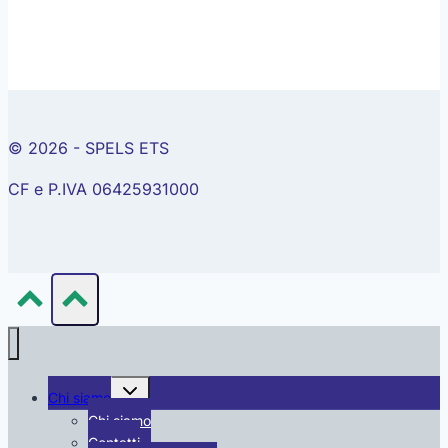
© 2026 - SPELS ETS
CF e P.IVA 06425931000
Alterna
Chi siamo
menu
figlio
Chi siamo
Contatti