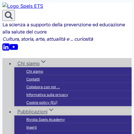
Salta
al
contenuto
La scienza a supporto della prevenzione ed educazione
alla salute del cuore
Cultura, storia, arte, attualità e ... curiosità
Chi siamo
Chi siamo
Contatti
Collabora con noi …
Informativa sulla privacy
Cookie policy (EU)
Pubblicazioni
Rivista Spels Academy
Inserti