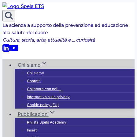
Salta
al
contenuto
La scienza a supporto della prevenzione ed educazione
alla salute del cuore
Cultura, storia, arte, attualità e ... curiosità
Chi siamo
Chi siamo
Contatti
Collabora con noi …
Informativa sulla privacy
Cookie policy (EU)
Pubblicazioni
Rivista Spels Academy
Inserti