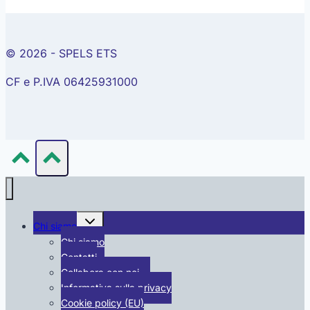
© 2026 - SPELS ETS
CF e P.IVA 06425931000
Alterna
Chi siamo
menu
figlio
Chi siamo
Contatti
Collabora con noi …
Informativa sulla privacy
Cookie policy (EU)