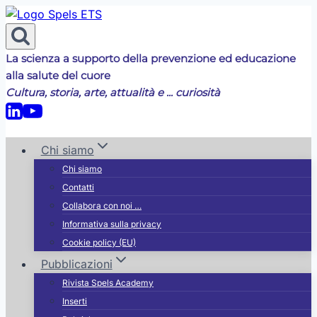
Salta
al
contenuto
La scienza a supporto della prevenzione ed educazione
alla salute del cuore
Cultura, storia, arte, attualità e ... curiosità
Chi siamo
Chi siamo
Contatti
Collabora con noi …
Informativa sulla privacy
Cookie policy (EU)
Pubblicazioni
Rivista Spels Academy
Inserti