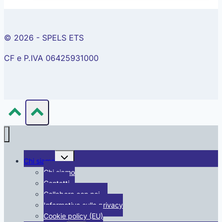
zucchine
© 2026 - SPELS ETS
CF e P.IVA 06425931000
Alterna
Chi siamo
menu
figlio
Chi siamo
Contatti
Collabora con noi …
Informativa sulla privacy
Cookie policy (EU)