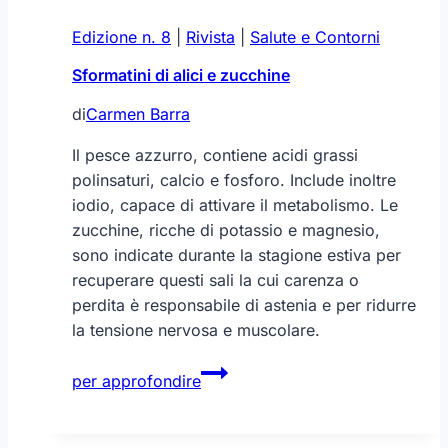
Edizione n. 8
|
Rivista
|
Salute e Contorni
Sformatini di alici e zucchine
di
Carmen Barra
Il pesce azzurro, contiene acidi grassi
polinsaturi, calcio e fosforo. Include inoltre
iodio, capace di attivare il metabolismo. Le
zucchine, ricche di potassio e magnesio,
sono indicate durante la stagione estiva per
recuperare questi sali la cui carenza o
perdita è responsabile di astenia e per ridurre
la tensione nervosa e muscolare.
Sformatini
per approfondire
di
alici
e