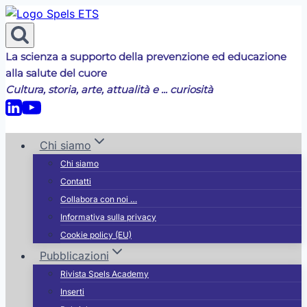
Salta
al
contenuto
La scienza a supporto della prevenzione ed educazione
alla salute del cuore
Cultura, storia, arte, attualità e ... curiosità
Chi siamo
Chi siamo
Contatti
Collabora con noi …
Informativa sulla privacy
Cookie policy (EU)
Pubblicazioni
Rivista Spels Academy
Inserti