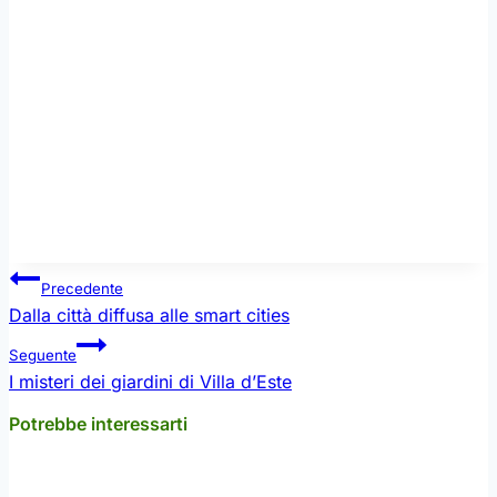
Mettere gli stampini in una teglia, ed infornare a
200° per 15 minuti, fino alla doratura.
Una volta raffreddati, rovesciare gli sformatini su
un piatto da portata. Grattugiare la scorza di
limone sopra ciascuno sformatino. Servire tiepidi,
abbinati ad una insalata di pomodorini, con olio e
origano.
Navigazione
Precedente
articoli
Dalla città diffusa alle smart cities
Seguente
I misteri dei giardini di Villa d’Este
Potrebbe interessarti