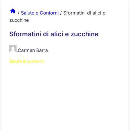
/
Salute e Contorni
/
Sformatini di alici e
zucchine
Sformatini di alici e zucchine
.
Carmen Barra
Salute & contorni
di
Carmen Barra
Il
pesce azzurro
, contiene acidi grassi polinsaturi,
calcio e fosforo. Include inoltre iodio, capace di
attivare il metabolismo. Le
zucchine
, ricche di
potassio e magnesio, sono indicate durante la
stagione estiva per recuperare questi sali la cui
carenza o perdita è responsabile di astenia e per
ridurre la tensione nervosa e muscolare. L’
olio