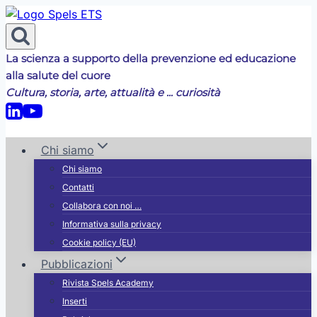
Salta
al
contenuto
La scienza a supporto della prevenzione ed educazione
alla salute del cuore
Cultura, storia, arte, attualità e ... curiosità
Chi siamo
Chi siamo
Contatti
Collabora con noi …
Informativa sulla privacy
Cookie policy (EU)
Pubblicazioni
Rivista Spels Academy
Inserti