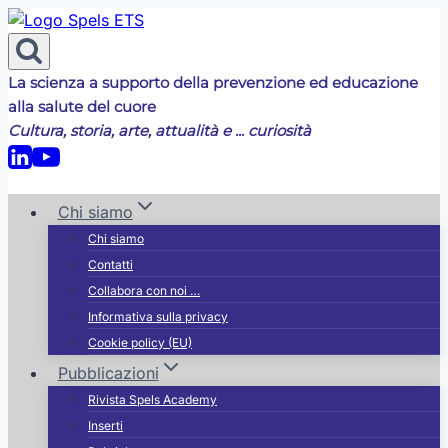
Salta
al
contenuto
La scienza a supporto della prevenzione ed educazione
alla salute del cuore
Cultura, storia, arte, attualità e ... curiosità
vi
Chi siamo
Chi siamo
Contatti
Collabora con noi …
”
Informativa sulla privacy
Cookie policy (EU)
Pubblicazioni
Rivista Spels Academy
Inserti