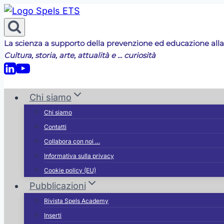
Salta
al
contenuto
La scienza a supporto della prevenzione ed educazione alla
Cultura, storia, arte, attualità e ... curiosità
Chi siamo
Chi siamo
Contatti
ia
Collabora con noi …
Informativa sulla privacy
Cookie policy (EU)
Pubblicazioni
Rivista Spels Academy
Inserti