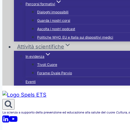
Percorsi formativi
Dialoghi impossibili
Guarda i nostri corsi
Ascolta i nostri podcast
Politiche WHO, EU e Italia sui dispositivi medici
Attività scientifiche
In evidenza
Tivoli Cuore
Forame Ovale Pervio
Eventi
La scienza a supporto della prevenzione ed educazione alla salute del cuore
Cultura, st