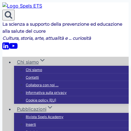
Salta
al
contenuto
La scienza a supporto della prevenzione ed educazione
alla salute del cuore
Cultura, storia, arte, attualità e ... curiosità
Chi siamo
Chi siamo
Contatti
Collabora con noi …
Informativa sulla privacy
Cookie policy (EU)
Pubblicazioni
Rivista Spels Academy
Inserti