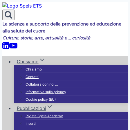
Salta
al
contenuto
La scienza a supporto della prevenzione ed educazione
alla salute del cuore
Cultura, storia, arte, attualità e ... curiosità
Chi siamo
Chi siamo
Contatti
Collabora con noi …
Informativa sulla privacy
Cookie policy (EU)
Pubblicazioni
Rivista Spels Academy
Inserti