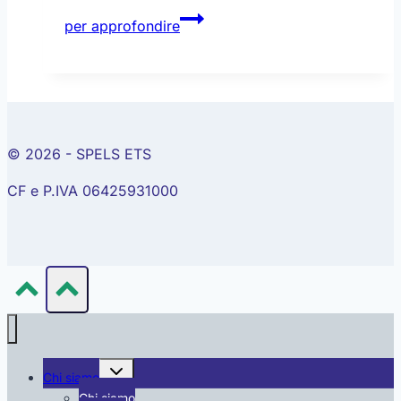
Unione
per approfondire
Europea
e
le
politiche
sui
dispositivi
© 2026 - SPELS ETS
medici
CF e P.IVA 06425931000
Alterna
Chi siamo
menu
figlio
Chi siamo