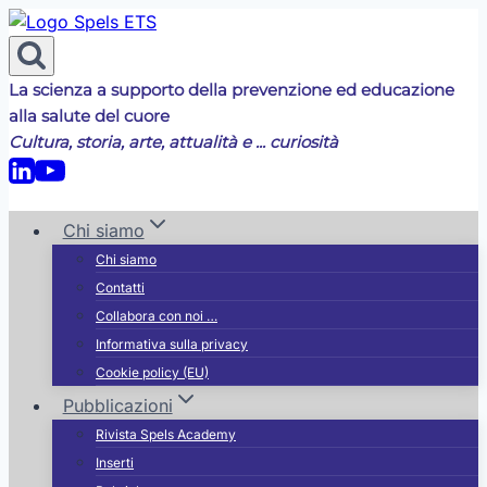
Salta
al
contenuto
La scienza a supporto della prevenzione ed educazione
alla salute del cuore
Cultura, storia, arte, attualità e ... curiosità
Chi siamo
Chi siamo
Contatti
Collabora con noi …
Informativa sulla privacy
Cookie policy (EU)
Pubblicazioni
Rivista Spels Academy
Inserti