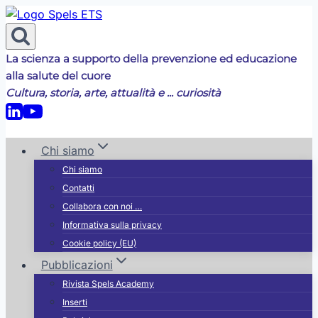
Salta
al
contenuto
La scienza a supporto della prevenzione ed educazione
alla salute del cuore
Cultura, storia, arte, attualità e ... curiosità
Chi siamo
Chi siamo
Contatti
Collabora con noi …
Informativa sulla privacy
Cookie policy (EU)
Pubblicazioni
Rivista Spels Academy
Inserti