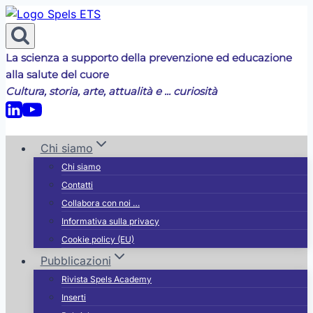
Salta
al
contenuto
La scienza a supporto della prevenzione ed educazione
alla salute del cuore
Cultura, storia, arte, attualità e ... curiosità
Chi siamo
Chi siamo
Contatti
Collabora con noi …
Informativa sulla privacy
Cookie policy (EU)
Pubblicazioni
Rivista Spels Academy
Inserti