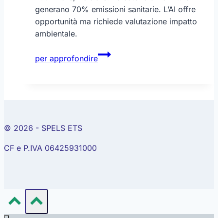
generano 70% emissioni sanitarie. L’AI offre
opportunità ma richiede valutazione impatto
ambientale.
Sostenibilità
per approfondire
dei
dispositivi
medici
© 2026 - SPELS ETS
CF e P.IVA 06425931000