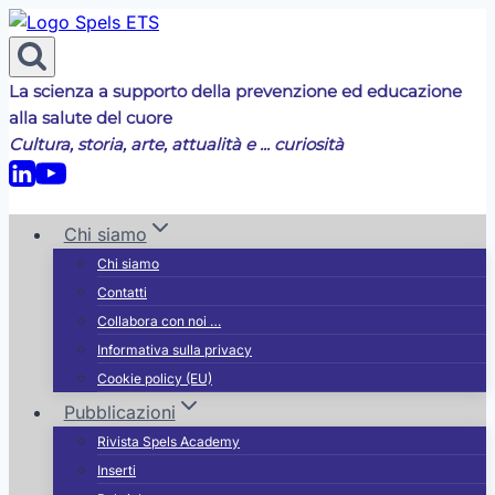
Salta
al
contenuto
La scienza a supporto della prevenzione ed educazione
alla salute del cuore
Cultura, storia, arte, attualità e ... curiosità
Chi siamo
Chi siamo
Contatti
Collabora con noi …
Informativa sulla privacy
Cookie policy (EU)
Pubblicazioni
Rivista Spels Academy
Inserti