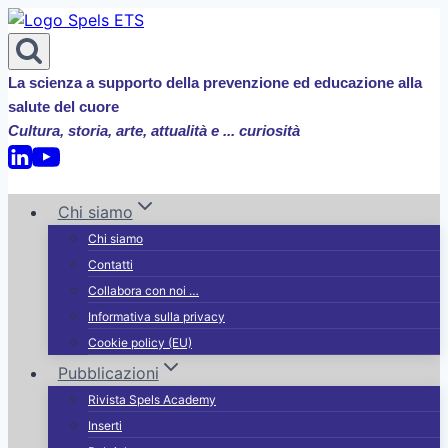
Salta
al
contenuto
La scienza a supporto della prevenzione ed educazione alla
salute del cuore
Cultura, storia, arte, attualità e ... curiosità
Chi siamo
Chi siamo
Contatti
Collabora con noi …
Informativa sulla privacy
Cookie policy (EU)
Pubblicazioni
Rivista Spels Academy
Inserti