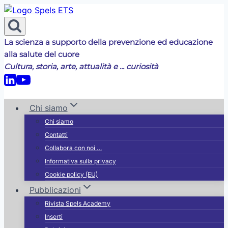
Salta
al
contenuto
La scienza a supporto della prevenzione ed educazione
alla salute del cuore
Cultura, storia, arte, attualità e ... curiosità
Chi siamo
Chi siamo
Contatti
Collabora con noi …
Informativa sulla privacy
Cookie policy (EU)
Pubblicazioni
Rivista Spels Academy
Inserti