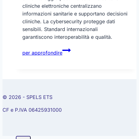
cliniche elettroniche centralizzano
informazioni sanitarie e supportano decisioni
cliniche. La cybersecurity protegge dati
sensibili. Standard internazionali
garantiscono interoperabilità e qualità.
Salute
per approfondire
digitale
e
intelligenza
artificiale
© 2026 - SPELS ETS
CF e P.IVA 06425931000