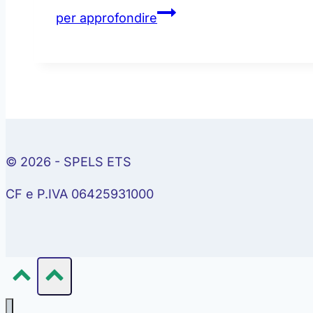
Uova
per approfondire
in
festa
© 2026 - SPELS ETS
CF e P.IVA 06425931000