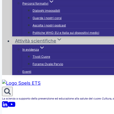
Percorsi formativi
Dialoghi impossibili
Guarda i nostri corsi
Ascolta i nostri podcast
Politiche WHO, EU e Italia sui dispositivi medici
Attività scientifiche
In evidenza
Tivoli Cuore
Forame Ovale Pervio
Eventi
La scienza a supporto della prevenzione ed educazione alla salute del cuore
Cultura, st