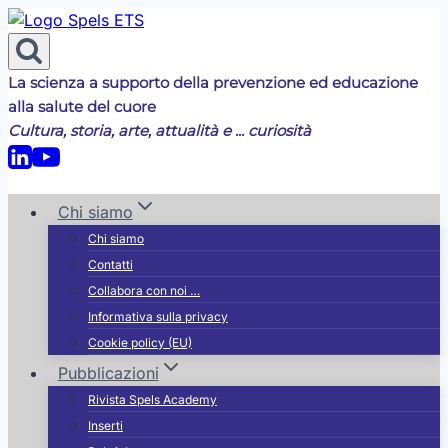
Salta
al
contenuto
La scienza a supporto della prevenzione ed educazione
alla salute del cuore
Cultura, storia, arte, attualità e ... curiosità
Chi siamo
Chi siamo
Contatti
Collabora con noi …
Informativa sulla privacy
Cookie policy (EU)
Pubblicazioni
Rivista Spels Academy
Inserti