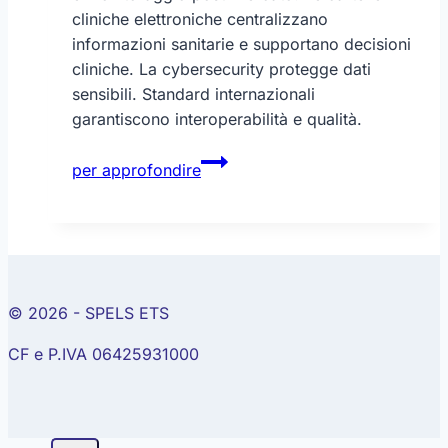
cliniche elettroniche centralizzano
informazioni sanitarie e supportano decisioni
cliniche. La cybersecurity protegge dati
sensibili. Standard internazionali
garantiscono interoperabilità e qualità.
Salute
per approfondire
digitale
e
intelligenza
artificiale
© 2026 - SPELS ETS
CF e P.IVA 06425931000