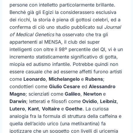
persone con intelletto particolarmente brillante.
Benchè già gli Egizi la considerassero esclusiva
dei ricchi, la storia è piena di gottosi celebri, ed a
conferma di ciò uno studio pubblicato sul
Journal
of Medical Genetics
ha osservato che tra gli
appartenenti al MENSA, il club dei super
intelligenti con oltre il 98º percentile del QI, vi è un
incremento statisticamente significativo di gotta,
miopia ed autismo infantile. Potrebbe quindi non
essere casuale che ad esserne affetti furono artisti
come
Leonardo
,
Michelangelo
e
Rubens
;
condottieri come
Giulio Cesare
ed
Alessandro
Magno
; scienziati come
Galileo
,
Newton
e
Darwin
; letterati e filosofi come
Ovidio
,
Leibniz
,
Lutero
,
Kant
,
Voltaire
e
Goethe
. La curiosa
analogia fra la formula di struttura della caffeina e
quella dell’acido urico (una metilxantina) fa
ipotizzare che un soggetto con livelli di uricemia