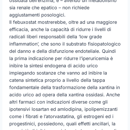
ossidata dell’enzima, e – avendo un metabolismo
sia renale che epatico – non richiede
aggiustamenti posologici.
Il febuxostat mostrerebbe, oltre ad una maggiore
efficacia, anche la capacità di ridurre i livelli di
radicali liberi responsabili della ‘low grade
inflammation’, che sono il substrato fisiopatologico
del danno e della disfunzione endoteliale. Quindi
la prima indicazione per ridurre l’iperuricemia è
inibire la sintesi endogena di acido urico
impiegando sostanze che vanno ad inibire la
catena sintetica proprio a livello della tappa
fondamentale della trasformazione della xantina in
acido urico ad opera della xantina ossidasi. Anche
altri farmaci con indicazioni diverse come gli
ipotensivi losartan ed amlodipina, ipolipemizzanti
come i fibrati e l’atorvastatina, gli estrogeni ed i
progestinici, possiedono, quali effetti ancillari, la