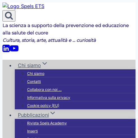
Salta
al
contenuto
La scienza a supporto della prevenzione ed educazione
alla salute del cuore
Cultura, storia, arte, attualità e ... curiosità
Chi siamo
Chi siamo
Contatti
Collabora con noi …
Informativa sulla privacy
Cookie policy (EU)
Pubblicazioni
Rivista Spels Academy
Inserti