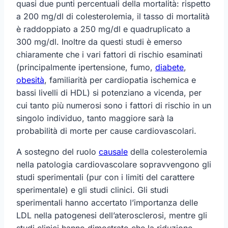
quasi due punti percentuali della mortalità: rispetto
a 200 mg/dl di colesterolemia, il tasso di mortalità
è raddoppiato a 250 mg/dl e quadruplicato a
300 mg/dl. Inoltre da questi studi è emerso
chiaramente che i vari fattori di rischio esaminati
(principalmente ipertensione, fumo,
diabete
,
obesità
, familiarità per cardiopatia ischemica e
bassi livelli di HDL) si potenziano a vicenda, per
cui tanto più numerosi sono i fattori di rischio in un
singolo individuo, tanto maggiore sarà la
probabilità di morte per cause cardiovascolari.
A sostegno del ruolo
causale
della colesterolemia
nella patologia cardiovascolare sopravvengono gli
studi sperimentali (pur con i limiti del carattere
sperimentale) e gli studi clinici. Gli studi
sperimentali hanno accertato l’importanza delle
LDL nella patogenesi dell’aterosclerosi, mentre gli
studi clinici hanno dimostrato che la riduzione