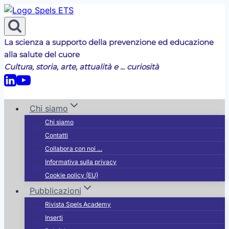
Salta
al
contenuto
La scienza a supporto della prevenzione ed educazione
alla salute del cuore
Cultura, storia, arte, attualità e ... curiosità
Chi siamo
Chi siamo
Contatti
Collabora con noi …
Informativa sulla privacy
Cookie policy (EU)
Pubblicazioni
Rivista Spels Academy
Inserti