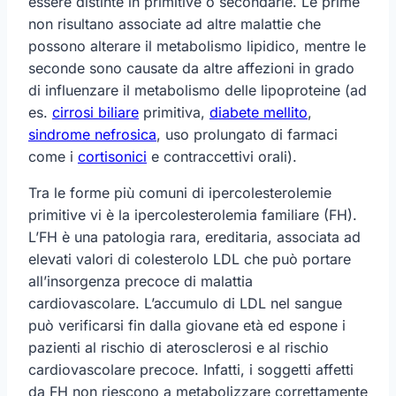
essere distinte in primitive o secondarie. Le prime
non risultano associate ad altre malattie che
possono alterare il metabolismo lipidico, mentre le
seconde sono causate da altre affezioni in grado
di influenzare il metabolismo delle lipoproteine (ad
es.
cirrosi biliare
primitiva,
diabete mellito
,
sindrome nefrosica
, uso prolungato di farmaci
come i
cortisonici
e contraccettivi orali).
Tra le forme più comuni di ipercolesterolemie
primitive vi è la ipercolesterolemia familiare (FH).
L’FH è una patologia rara, ereditaria, associata ad
elevati valori di colesterolo LDL che può portare
all’insorgenza precoce di malattia
cardiovascolare. L’accumulo di LDL nel sangue
può verificarsi fin dalla giovane età ed espone i
pazienti al rischio di aterosclerosi e al rischio
cardiovascolare precoce. Infatti, i soggetti affetti
da FH non riescono a metabolizzare correttamente