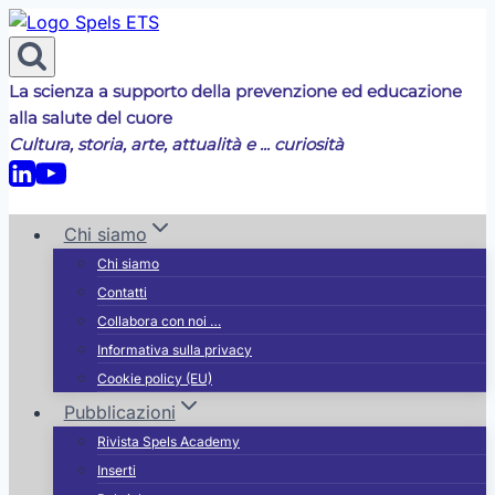
Salta
al
contenuto
La scienza a supporto della prevenzione ed educazione
alla salute del cuore
Cultura, storia, arte, attualità e ... curiosità
Chi siamo
Chi siamo
Contatti
Collabora con noi …
Informativa sulla privacy
Cookie policy (EU)
Pubblicazioni
Rivista Spels Academy
Inserti