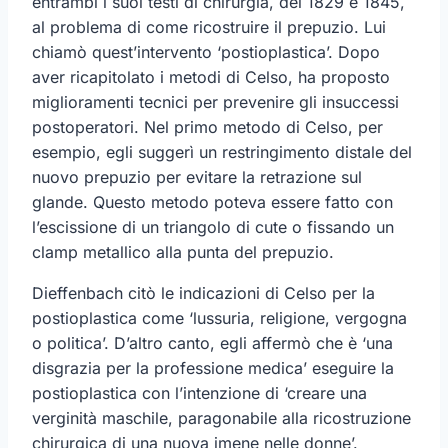
entrambi i suoi testi di chirurgia, del 1829 e 1845,
al problema di come ricostruire il prepuzio. Lui
chiamò quest’intervento ‘postioplastica’. Dopo
aver ricapitolato i metodi di Celso, ha proposto
miglioramenti tecnici per prevenire gli insuccessi
postoperatori. Nel primo metodo di Celso, per
esempio, egli suggerì un restringimento distale del
nuovo prepuzio per evitare la retrazione sul
glande. Questo metodo poteva essere fatto con
l’escissione di un triangolo di cute o fissando un
clamp metallico alla punta del prepuzio.
Dieffenbach citò le indicazioni di Celso per la
postioplastica come ‘lussuria, religione, vergogna
o politica’. D’altro canto, egli affermò che è ‘una
disgrazia per la professione medica’ eseguire la
postioplastica con l’intenzione di ‘creare una
verginità maschile, paragonabile alla ricostruzione
chirurgica di una nuova imene nelle donne’.