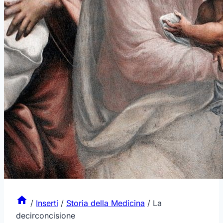
/
Inserti
/
Storia della Medicina
/
La
decirconcisione