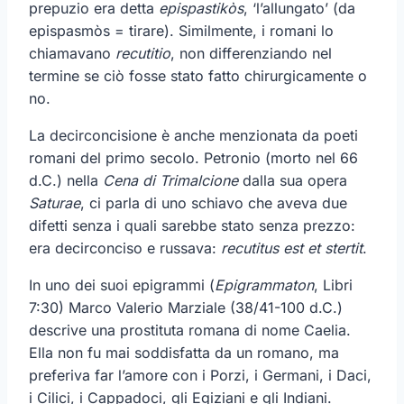
prepuzio era detta
epispastikòs
, ‘l’allungato’ (da
epispasmòs = tirare). Similmente, i romani lo
chiamavano
recutitio
, non differenziando nel
termine se ciò fosse stato fatto chirurgicamente o
no.
La decirconcisione è anche menzionata da poeti
romani del primo secolo. Petronio (morto nel 66
d.C.) nella
Cena di Trimalcione
dalla sua opera
Saturae
, ci parla di uno schiavo che aveva due
difetti senza i quali sarebbe stato senza prezzo:
era decirconciso e russava:
recutitus est et stertit
.
In uno dei suoi epigrammi (
Epigrammaton
, Libri
7:30) Marco Valerio Marziale (38/41-100 d.C.)
descrive una prostituta romana di nome Caelia.
Ella non fu mai soddisfatta da un romano, ma
preferiva far l’amore con i Porzi, i Germani, i Daci,
i Cilici, i Cappadoci, gli Egiziani e gli Indiani.